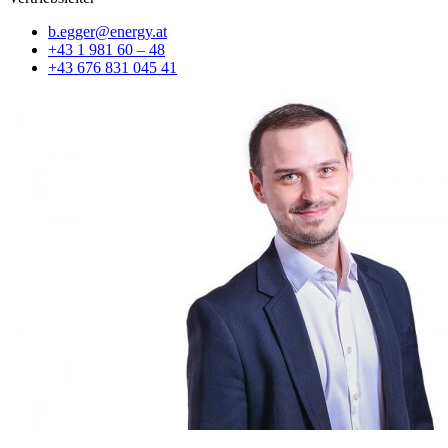
b.egger@energy.at
+43 1 981 60 – 48
+43 676 831 045 41