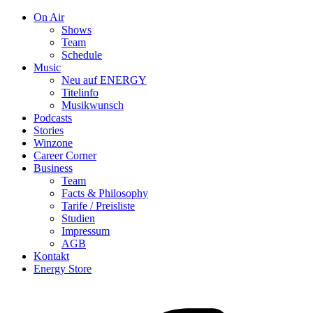
On Air
Shows
Team
Schedule
Music
Neu auf ENERGY
Titelinfo
Musikwunsch
Podcasts
Stories
Winzone
Career Corner
Business
Team
Facts & Philosophy
Tarife / Preisliste
Studien
Impressum
AGB
Kontakt
Energy Store