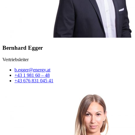
Bernhard Egger
Vertriebsleiter
b.egger@energy.at
+43 1 981 60 – 48
+43 676 831 045 41