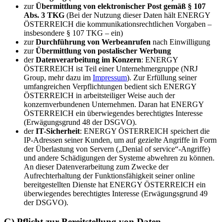
zur
Übermittlung von elektronischer Post gemäß § 107
Abs. 3 TKG
(Bei der Nutzung dieser Daten hält ENERGY
ÖSTERREICH die kommunikationsrechtlichen Vorgaben –
insbesondere § 107 TKG – ein)
zur
Durchführung von Werbeanrufen
nach Einwilligung
zur
Übermittlung von postalischer Werbung
der
Datenverarbeitung im Konzern
: ENERGY
ÖSTERREICH ist Teil einer Unternehmergruppe (NRJ
Group, mehr dazu im
Impressum
). Zur Erfüllung seiner
umfangreichen Verpflichtungen bedient sich ENERGY
ÖSTERREICH in arbeitsteiliger Weise auch der
konzernverbundenen Unternehmen. Daran hat ENERGY
ÖSTERREICH ein überwiegendes berechtigtes Interesse
(Erwägungsgrund 48 der DSGVO).
der
IT-Sicherheit
: ENERGY ÖSTERREICH speichert die
IP-Adressen seiner Kunden, um auf gezielte Angriffe in Form
der Überlastung von Servern („Denial of service“-Angriffe)
und andere Schädigungen der Systeme abwehren zu können.
An dieser Datenverarbeitung zum Zwecke der
Aufrechterhaltung der Funktionsfähigkeit seiner online
bereitgestellten Dienste hat ENERGY ÖSTERREICH ein
überwiegendes berechtigtes Interesse (Erwägungsgrund 49
der DSGVO).
G) Pflicht zur Bereitstellung von Daten