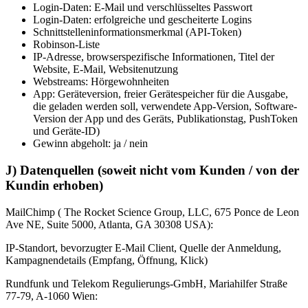
Login-Daten: E-Mail und verschlüsseltes Passwort
Login-Daten: erfolgreiche und gescheiterte Logins
Schnittstelleninformationsmerkmal (API-Token)
Robinson-Liste
IP-Adresse, browserspezifische Informationen, Titel der
Website, E-Mail, Websitenutzung
Webstreams: Hörgewohnheiten
App: Geräteversion, freier Gerätespeicher für die Ausgabe,
die geladen werden soll, verwendete App-Version, Software-
Version der App und des Geräts, Publikationstag, PushToken
und Geräte-ID)
Gewinn abgeholt: ja / nein
J) Datenquellen (soweit nicht vom Kunden / von der
Kundin erhoben)
MailChimp ( The Rocket Science Group, LLC, 675 Ponce de Leon
Ave NE, Suite 5000, Atlanta, GA 30308 USA):
IP-Standort, bevorzugter E-Mail Client, Quelle der Anmeldung,
Kampagnendetails (Empfang, Öffnung, Klick)
Rundfunk und Telekom Regulierungs-GmbH, Mariahilfer Straße
77-79, A-1060 Wien: