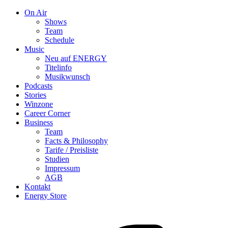
On Air
Shows
Team
Schedule
Music
Neu auf ENERGY
Titelinfo
Musikwunsch
Podcasts
Stories
Winzone
Career Corner
Business
Team
Facts & Philosophy
Tarife / Preisliste
Studien
Impressum
AGB
Kontakt
Energy Store