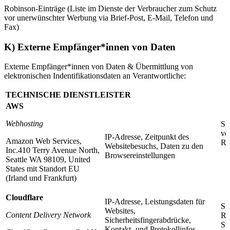
Robinson-Einträge (Liste im Dienste der Verbraucher zum Schutz
vor unerwünschter Werbung via Brief-Post, E-Mail, Telefon und
Fax)
K) Externe Empfänger*innen von Daten
Externe Empfänger*innen von Daten & Übermittlung von
elektronischen Indentifikationsdaten an Verantwortliche:
TECHNISCHE DIENSTLEISTER
AWS
Webhosting
Sp
vo
IP-Adresse, Zeitpunkt des
Amazon Web Services,
Re
Websitebesuchs, Daten zu den
Inc.410 Terry Avenue North,
Browsereinstellungen
Seattle WA 98109, United
States mit Standort EU
(Irland und Frankfurt)
Cloudflare
IP-Adresse, Leistungsdaten für
Sp
Websites,
Content Delivery Network
Re
Sicherheitsfingerabdrücke,
St
Kontakt- und Protokollinfos