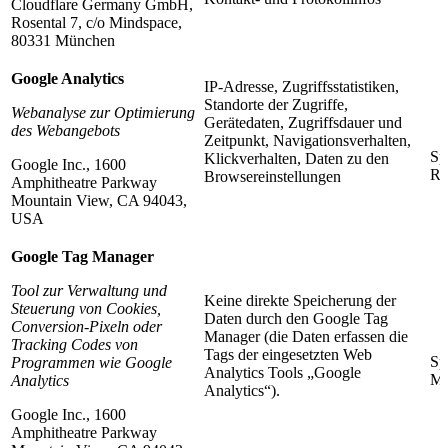
Cloudflare Germany GmbH,
Rosental 7, c/o Mindspace,
80331 München
Google Analytics
IP-Adresse, Zugriffsstatistiken,
Standorte der Zugriffe,
Webanalyse zur Optimierung
Gerätedaten, Zugriffsdauer und
des Webangebots
Zeitpunkt, Navigationsverhalten,
Sp
Klickverhalten, Daten zu den
Google Inc., 1600
Re
Browsereinstellungen
Amphitheatre Parkway
Mountain View, CA 94043,
USA
Google Tag Manager
Tool zur Verwaltung und
Keine direkte Speicherung der
Steuerung von Cookies,
Daten durch den Google Tag
Conversion-Pixeln oder
Manager (die Daten erfassen die
Tracking Codes von
Tags der eingesetzten Web
Sp
Programmen wie Google
Analytics Tools „Google
Mo
Analytics
Analytics“).
Google Inc., 1600
Amphitheatre Parkway