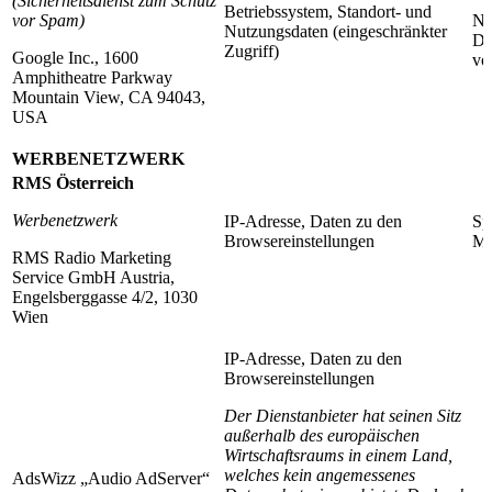
(Sicherheitsdienst zum Schutz
Betriebssystem, Standort- und
vor Spam)
Nä
Nutzungsdaten (eingeschränkter
Da
Zugriff)
Google Inc., 1600
vo
Amphitheatre Parkway
Mountain View, CA 94043,
USA
WERBENETZWERK
RMS Österreich
Werbenetzwerk
IP-Adresse, Daten zu den
Sp
Browsereinstellungen
Mo
RMS Radio Marketing
Service GmbH Austria,
Engelsberggasse 4/2, 1030
Wien
IP-Adresse, Daten zu den
Browsereinstellungen
Der Dienstanbieter hat seinen Sitz
außerhalb des europäischen
Wirtschaftsraums in einem Land,
welches kein angemessenes
AdsWizz „Audio AdServer“