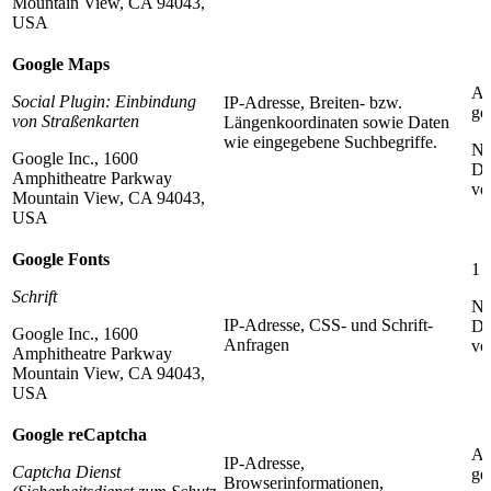
Mountain View, CA 94043,
USA
Google Maps
Ab
Social Plugin: Einbindung
IP-Adresse, Breiten- bzw.
ge
von Straßenkarten
Längenkoordinaten sowie Daten
wie eingegebene Suchbegriffe.
Nä
Google Inc., 1600
Da
Amphitheatre Parkway
vo
Mountain View, CA 94043,
USA
Google Fonts
1 J
Schrift
Nä
IP-Adresse, CSS- und Schrift-
Da
Google Inc., 1600
Anfragen
vo
Amphitheatre Parkway
Mountain View, CA 94043,
USA
Google reCaptcha
Ab
IP-Adresse,
Captcha Dienst
ge
Browserinformationen,