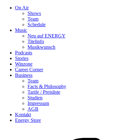
On Air
Shows
Team
Schedule
Music
Neu auf ENERGY
Titelinfo
Musikwunsch
Podcasts
Stories
Winzone
Career Corner
Business
Team
Facts & Philosophy
Tarife / Preisliste
Studien
Impressum
AGB
Kontakt
Energy Store