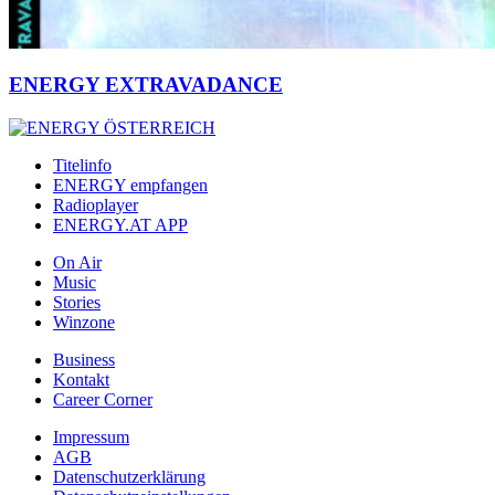
ENERGY EXTRAVADANCE
Titelinfo
ENERGY empfangen
Radioplayer
ENERGY.AT APP
On Air
Music
Stories
Winzone
Business
Kontakt
Career Corner
Impressum
AGB
Datenschutzerklärung