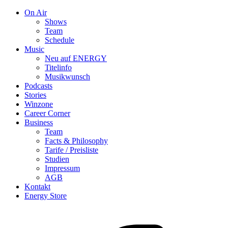
On Air
Shows
Team
Schedule
Music
Neu auf ENERGY
Titelinfo
Musikwunsch
Podcasts
Stories
Winzone
Career Corner
Business
Team
Facts & Philosophy
Tarife / Preisliste
Studien
Impressum
AGB
Kontakt
Energy Store