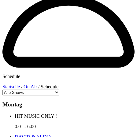
Schedule
Startseite
/
On Air
/
Schedule
Montag
HIT MUSIC ONLY !
0:01
-
6:00
DAVID & ALINA