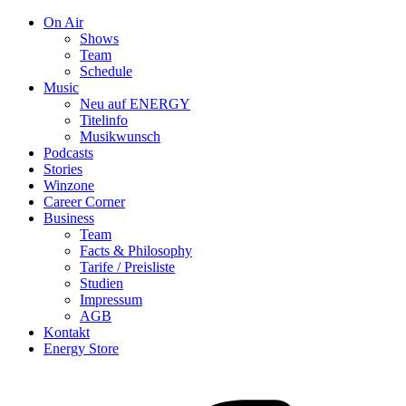
On Air
Shows
Team
Schedule
Music
Neu auf ENERGY
Titelinfo
Musikwunsch
Podcasts
Stories
Winzone
Career Corner
Business
Team
Facts & Philosophy
Tarife / Preisliste
Studien
Impressum
AGB
Kontakt
Energy Store