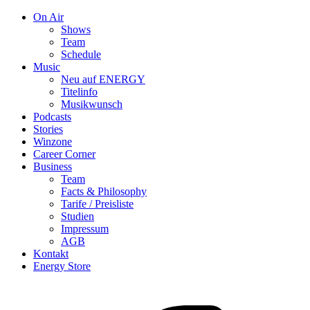
On Air
Shows
Team
Schedule
Music
Neu auf ENERGY
Titelinfo
Musikwunsch
Podcasts
Stories
Winzone
Career Corner
Business
Team
Facts & Philosophy
Tarife / Preisliste
Studien
Impressum
AGB
Kontakt
Energy Store