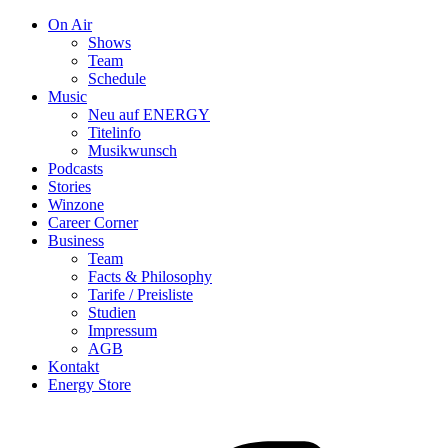
On Air
Shows
Team
Schedule
Music
Neu auf ENERGY
Titelinfo
Musikwunsch
Podcasts
Stories
Winzone
Career Corner
Business
Team
Facts & Philosophy
Tarife / Preisliste
Studien
Impressum
AGB
Kontakt
Energy Store