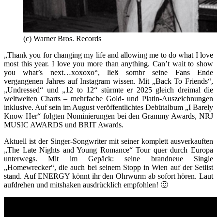
(c) Warner Bros. Records
„Thank you for changing my life and allowing me to do what I love
most this year. I love you more than anything. Can’t wait to show
you what’s next…xoxoxo“, ließ sombr seine Fans Ende
vergangenen Jahres auf Instagram wissen. Mit „Back To Friends“,
„Undressed“ und „12 to 12“ stürmte er 2025 gleich dreimal die
weltweiten Charts – mehrfache Gold- und Platin-Auszeichnungen
inklusive. Auf sein im August veröffentlichtes Debütalbum „I Barely
Know Her“ folgten Nominierungen bei den Grammy Awards, NRJ
MUSIC AWARDS und BRIT Awards.
Aktuell ist der Singer-Songwriter mit seiner komplett ausverkauften
„The Late Nights and Young Romance“ Tour quer durch Europa
unterwegs. Mit im Gepäck: seine brandneue Single
„Homewrecker“, die auch bei seinem Stopp in Wien auf der Setlist
stand. Auf ENERGY könnt ihr den Ohrwurm ab sofort hören. Laut
aufdrehen und mitshaken ausdrücklich empfohlen! 🙂