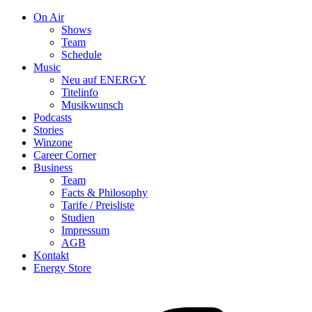
On Air
Shows
Team
Schedule
Music
Neu auf ENERGY
Titelinfo
Musikwunsch
Podcasts
Stories
Winzone
Career Corner
Business
Team
Facts & Philosophy
Tarife / Preisliste
Studien
Impressum
AGB
Kontakt
Energy Store