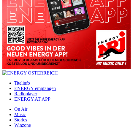
Titelinfo
ENERGY empfangen
Radioplayer
ENERGY.AT APP
On Air
Music
Stories
Winzone