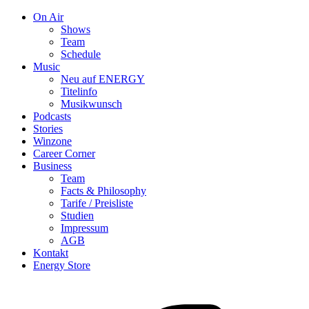
On Air
Shows
Team
Schedule
Music
Neu auf ENERGY
Titelinfo
Musikwunsch
Podcasts
Stories
Winzone
Career Corner
Business
Team
Facts & Philosophy
Tarife / Preisliste
Studien
Impressum
AGB
Kontakt
Energy Store