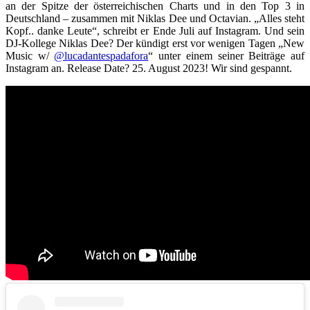
an der Spitze der österreichischen Charts und in den Top 3 in
Deutschland – zusammen mit Niklas Dee und Octavian. „Alles steht
Kopf.. danke Leute“, schreibt er Ende Juli auf Instagram. Und sein
DJ-Kollege Niklas Dee? Der kündigt erst vor wenigen Tagen „New
Music w/
@lucadantespadafora
“ unter einem seiner Beiträge auf
Instagram an. Release Date? 25. August 2023! Wir sind gespannt.