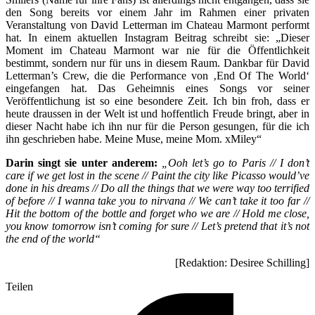
den Song bereits vor einem Jahr im Rahmen einer privaten
Veranstaltung von David Letterman im Chateau Marmont performt
hat. In einem aktuellen Instagram Beitrag schreibt sie: „Dieser
Moment im Chateau Marmont war nie für die Öffentlichkeit
bestimmt, sondern nur für uns in diesem Raum. Dankbar für David
Letterman’s Crew, die die Performance von ‚End Of The World‘
eingefangen hat. Das Geheimnis eines Songs vor seiner
Veröffentlichung ist so eine besondere Zeit. Ich bin froh, dass er
heute draussen in der Welt ist und hoffentlich Freude bringt, aber in
dieser Nacht habe ich ihn nur für die Person gesungen, für die ich
ihn geschrieben habe. Meine Muse, meine Mom. xMiley“
Darin singt sie unter anderem:
„Ooh let’s go to Paris // I don’t
care if we get lost in the scene // Paint the city like Picasso would’ve
done in his dreams // Do all the things that we were way too terrified
of before // I wanna take you to nirvana // We can’t take it too far //
Hit the bottom of the bottle and forget who we are // Hold me close,
you know tomorrow isn’t coming for sure // Let’s pretend that it’s not
the end of the world“
[Redaktion: Desiree Schilling]
Teilen