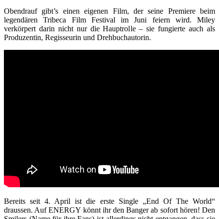
Obendrauf gibt’s einen eigenen Film, der seine Premiere beim
legendären Tribeca Film Festival im Juni feiern wird. Miley
verkörpert darin nicht nur die Hauptrolle – sie fungierte auch als
Produzentin, Regisseurin und Drehbuchautorin.
Bereits seit 4. April ist die erste Single „End Of The World“
draussen. Auf ENERGY könnt ihr den Banger ab sofort hören! Den
Smilers (Name für ihre Fans) ist allerdings nicht entgangen, dass sie