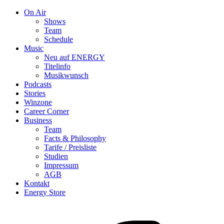
On Air
Shows
Team
Schedule
Music
Neu auf ENERGY
Titelinfo
Musikwunsch
Podcasts
Stories
Winzone
Career Corner
Business
Team
Facts & Philosophy
Tarife / Preisliste
Studien
Impressum
AGB
Kontakt
Energy Store