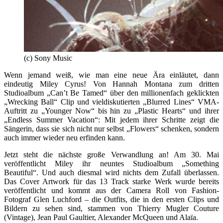
(c) Sony Music
Wenn jemand weiß, wie man eine neue Ära einläutet, dann
eindeutig Miley Cyrus! Von Hannah Montana zum dritten
Studioalbum „Can’t Be Tamed“ über den millionenfach geklickten
„Wrecking Ball“ Clip und vieldiskutierten „Blurred Lines“ VMA-
Auftritt zu „Younger Now“ bis hin zu „Plastic Hearts“ und ihrer
„Endless Summer Vacation“: Mit jedem ihrer Schritte zeigt die
Sängerin, dass sie sich nicht nur selbst „Flowers“ schenken, sondern
auch immer wieder neu erfinden kann.
Jetzt steht die nächste große Verwandlung an! Am 30. Mai
veröffentlicht Miley ihr neuntes Studioalbum „Something
Beautiful“. Und auch diesmal wird nichts dem Zufall überlassen.
Das Cover Artwork für das 13 Track starke Werk wurde bereits
veröffentlicht und kommt aus der Camera Roll von Fashion-
Fotograf Glen Luchford – die Outfits, die in den ersten Clips und
Bildern zu sehen sind, stammen von Thierry Mugler Couture
(Vintage), Jean Paul Gaultier, Alexander McQueen und Ala
ï
a.