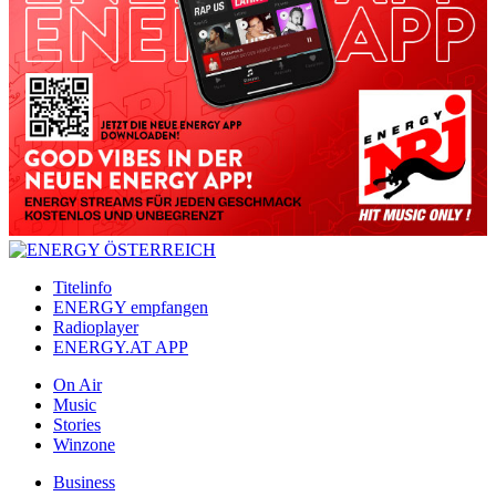
Titelinfo
ENERGY empfangen
Radioplayer
ENERGY.AT APP
On Air
Music
Stories
Winzone
Business