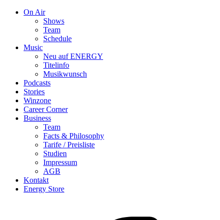
On Air
Shows
Team
Schedule
Music
Neu auf ENERGY
Titelinfo
Musikwunsch
Podcasts
Stories
Winzone
Career Corner
Business
Team
Facts & Philosophy
Tarife / Preisliste
Studien
Impressum
AGB
Kontakt
Energy Store