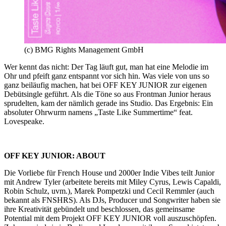
(c) BMG Rights Management GmbH
Wer kennt das nicht: Der Tag läuft gut, man hat eine Melodie im
Ohr und pfeift ganz entspannt vor sich hin. Was viele von uns so
ganz beiläufig machen, hat bei OFF KEY JUNIOR zur eigenen
Debütsingle geführt. Als die Töne so aus Frontman Junior heraus
sprudelten, kam der nämlich gerade ins Studio. Das Ergebnis: Ein
absoluter Ohrwurm namens „Taste Like Summertime“ feat.
Lovespeake.
OFF KEY JUNIOR: ABOUT
Die Vorliebe für French House und 2000er Indie Vibes teilt Junior
mit Andrew Tyler (arbeitete bereits mit Miley Cyrus, Lewis Capaldi,
Robin Schulz, uvm.), Marek Pompetzki und Cecil Remmler (auch
bekannt als FNSHRS). Als DJs, Producer und Songwriter haben sie
ihre Kreativität gebündelt und beschlossen, das gemeinsame
Potential mit dem Projekt OFF KEY JUNIOR voll auszuschöpfen.