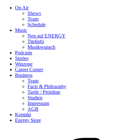
On Air
Shows
Team
Schedule
Music
Neu auf ENERGY
Titelinfo
Musikwunsch
Podcasts
Stories
Winzone
Career Corner
Business
Team
Facts & Philosophy
Tarife / Preisliste
Studien
Impressum
AGB
Kontakt
Energy Store