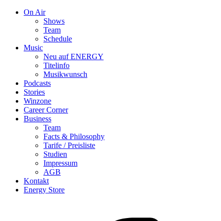
On Air
Shows
Team
Schedule
Music
Neu auf ENERGY
Titelinfo
Musikwunsch
Podcasts
Stories
Winzone
Career Corner
Business
Team
Facts & Philosophy
Tarife / Preisliste
Studien
Impressum
AGB
Kontakt
Energy Store