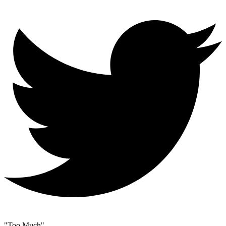
"Too Much"