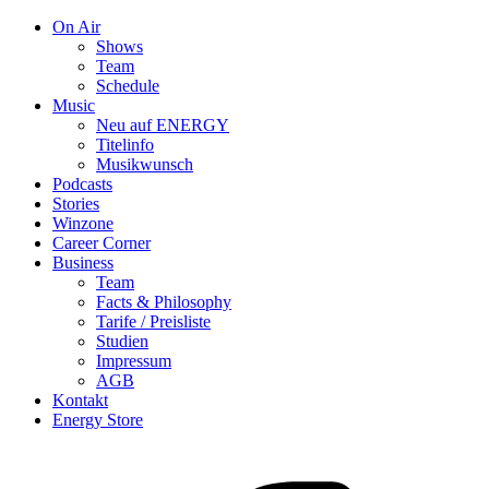
On Air
Shows
Team
Schedule
Music
Neu auf ENERGY
Titelinfo
Musikwunsch
Podcasts
Stories
Winzone
Career Corner
Business
Team
Facts & Philosophy
Tarife / Preisliste
Studien
Impressum
AGB
Kontakt
Energy Store