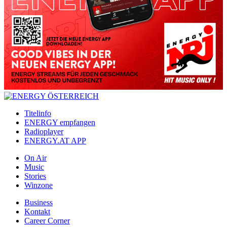
Titelinfo
ENERGY empfangen
Radioplayer
ENERGY.AT APP
On Air
Music
Stories
Winzone
Business
Kontakt
Career Corner