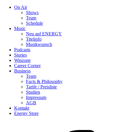
On Air
Shows
Team
Schedule
Music
Neu auf ENERGY
Titelinfo
Musikwunsch
Podcasts
Stories
Winzone
Career Corner
Business
Team
Facts & Philosophy
Tarife / Preisliste
Studien
Impressum
AGB
Kontakt
Energy Store