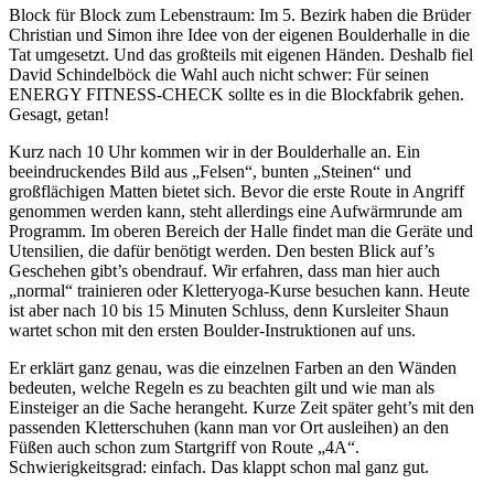
Block für Block zum Lebenstraum: Im 5. Bezirk haben die Brüder
Christian und Simon ihre Idee von der eigenen Boulderhalle in die
Tat umgesetzt. Und das großteils mit eigenen Händen. Deshalb fiel
David Schindelböck die Wahl auch nicht schwer: Für seinen
ENERGY FITNESS-CHECK sollte es in die Blockfabrik gehen.
Gesagt, getan!
Kurz nach 10 Uhr kommen wir in der Boulderhalle an. Ein
beeindruckendes Bild aus „Felsen“, bunten „Steinen“ und
großflächigen Matten bietet sich. Bevor die erste Route in Angriff
genommen werden kann, steht allerdings eine Aufwärmrunde am
Programm. Im oberen Bereich der Halle findet man die Geräte und
Utensilien, die dafür benötigt werden. Den besten Blick auf’s
Geschehen gibt’s obendrauf. Wir erfahren, dass man hier auch
„normal“ trainieren oder Kletteryoga-Kurse besuchen kann. Heute
ist aber nach 10 bis 15 Minuten Schluss, denn Kursleiter Shaun
wartet schon mit den ersten Boulder-Instruktionen auf uns.
Er erklärt ganz genau, was die einzelnen Farben an den Wänden
bedeuten, welche Regeln es zu beachten gilt und wie man als
Einsteiger an die Sache herangeht. Kurze Zeit später geht’s mit den
passenden Kletterschuhen (kann man vor Ort ausleihen) an den
Füßen auch schon zum Startgriff von Route „4A“.
Schwierigkeitsgrad: einfach. Das klappt schon mal ganz gut.