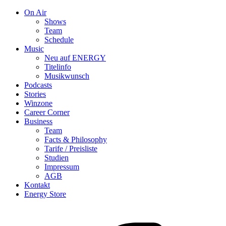
On Air
Shows
Team
Schedule
Music
Neu auf ENERGY
Titelinfo
Musikwunsch
Podcasts
Stories
Winzone
Career Corner
Business
Team
Facts & Philosophy
Tarife / Preisliste
Studien
Impressum
AGB
Kontakt
Energy Store