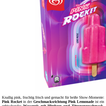
Knallig pink, fruchtig frisch und gemacht für heiße Show-Momente:
Pink Rocket
in der
Geschmacksrichtung Pink Lemonade
ist ein
erfrischendes
Wassereis mit Himbeer und Zitronengeschmack
.