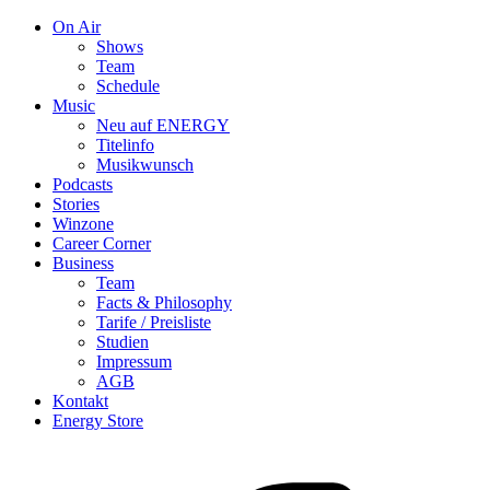
On Air
Shows
Team
Schedule
Music
Neu auf ENERGY
Titelinfo
Musikwunsch
Podcasts
Stories
Winzone
Career Corner
Business
Team
Facts & Philosophy
Tarife / Preisliste
Studien
Impressum
AGB
Kontakt
Energy Store