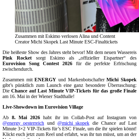
Zusammen mit Eskimo verlosen Alina und Content
Creator Michi Skopek Last Minute ESC-Finaltickets
Die heißeste Show des Jahres steht bevor! Mit dem neuen Wassereis
Pink Rocket
sorgt Eskimo als „offizieller Eispartner“ des
Eurovision Song Contest 2026
für die perfekte Erfrischung
zwischendurch.
Zusammen mit
ENERGY
und Markenbotschafter
Michi Skopek
gibt’s pünktlich zum Launch eine ganz besondere Überraschung:
Die
Chance auf Last Minute VIP-Tickets
für das große Finale
am 16. Mai in der Wiener Stadthalle!
Live-Showdown im Eurovision Village
Ab
8. Mai 2026
habt ihr im Collab-Post auf Instagram von
@energy_oesterreich
und
@michi_skopek
die Chance auf Last
Minute 3×2 VIP-Tickets für’s ESC Finale, um die ihr spielen könnt!
Klickt euch jetzt zum Reel und erfahrt, was ihr tun müsst, um an der