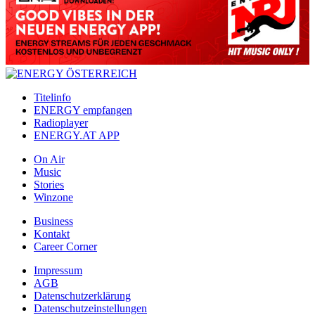
Titelinfo
ENERGY empfangen
Radioplayer
ENERGY.AT APP
On Air
Music
Stories
Winzone
Business
Kontakt
Career Corner
Impressum
AGB
Datenschutzerklärung
Datenschutzeinstellungen