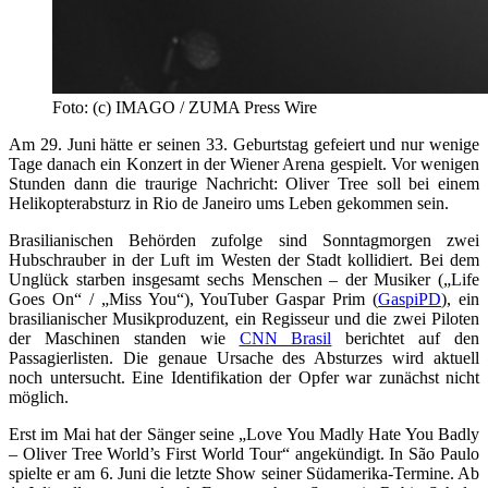
Foto: (c) IMAGO / ZUMA Press Wire
Am 29. Juni hätte er seinen 33. Geburtstag gefeiert und nur wenige
Tage danach ein Konzert in der Wiener Arena gespielt. Vor wenigen
Stunden dann die traurige Nachricht: Oliver Tree soll bei einem
Helikopterabsturz in Rio de Janeiro ums Leben gekommen sein.
Brasilianischen Behörden zufolge sind Sonntagmorgen zwei
Hubschrauber in der Luft im Westen der Stadt kollidiert. Bei dem
Unglück starben insgesamt sechs Menschen – der Musiker („Life
Goes On“ / „Miss You“), YouTuber Gaspar Prim (
GaspiPD
), ein
brasilianischer Musikproduzent, ein Regisseur und die zwei Piloten
der Maschinen standen wie
CNN Brasil
berichtet auf den
Passagierlisten. Die genaue Ursache des Absturzes wird aktuell
noch untersucht. Eine Identifikation der Opfer war zunächst nicht
möglich.
Erst im Mai hat der Sänger seine „Love You Madly Hate You Badly
– Oliver Tree World’s First World Tour“ angekündigt. In São Paulo
spielte er am 6. Juni die letzte Show seiner Südamerika-Termine. Ab