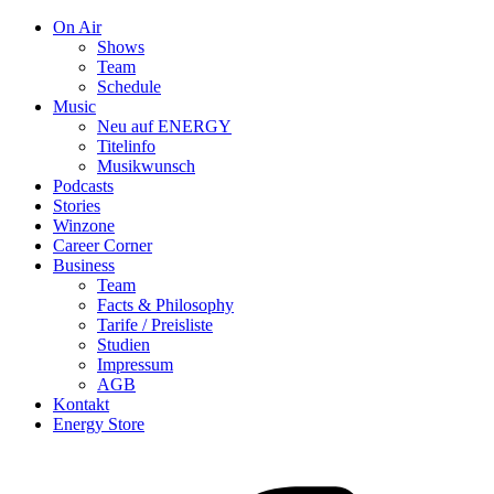
On Air
Shows
Team
Schedule
Music
Neu auf ENERGY
Titelinfo
Musikwunsch
Podcasts
Stories
Winzone
Career Corner
Business
Team
Facts & Philosophy
Tarife / Preisliste
Studien
Impressum
AGB
Kontakt
Energy Store