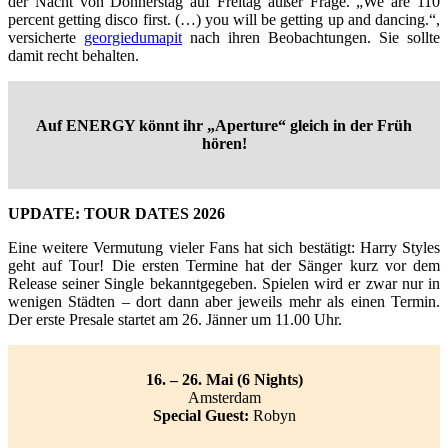
der Nacht von Donnerstag auf Freitag außer Frage. „We are 110
percent getting disco first. (…) you will be getting up and dancing.“,
versicherte
georgiedumapit
nach ihren Beobachtungen. Sie sollte
damit recht behalten.
Auf ENERGY könnt ihr „Aperture“ gleich in der Früh
hören!
UPDATE: TOUR DATES 2026
Eine weitere Vermutung vieler Fans hat sich bestätigt: Harry Styles
geht auf Tour! Die ersten Termine hat der Sänger kurz vor dem
Release seiner Single bekanntgegeben. Spielen wird er zwar nur in
wenigen Städten – dort dann aber jeweils mehr als einen Termin.
Der erste Presale startet am 26. Jänner um 11.00 Uhr.
16. – 26. Mai (6 Nights)
Amsterdam
Special Guest:
Robyn