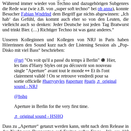
Während immer wieder von Techno und dazugehörigen Subgenres
die Rede war (wie z.B. von „super soft techno“ bei
oh anna
), konnte
Besucher
Fabian Wndrlnd
dem Begriff gar nichts abgewinnen: „Ich
hab‘ das Gefühl, das kommt auch eher so von den Leuten, die
vielleicht auch so denken: Jeder Deutsche isst jeden Tag Bratwurst
und trinkt Bier. (…) Richtiger Techno ist was ganz anderes.“
Unseren Kolleginnen und Kollegen von NRJ in Paris haben
Hörerinnen den Sound kurz nach der Listening Session als „Pop-
Disko mit viel Bass“ beschrieben:
@nrj
"On voit qu'il a passé du temps à Berlin" 🪩 Hier,
les fans d'Harry Styles ont pu découvrir son nouveau
single "Aperture" avant tout le monde 👀 Et ils l'ont
clairement validé ! On se retrouve vendredi pour sa
sortie officielle
#harrystyles
#aperture
#paris
♬ original
sound - NRJ
@hshq
Aperture in Berlin for the very first time.
♬ original sound - HSHQ
Dass zu „Aperture“ getanzt werden kann, steht nach dem Release in