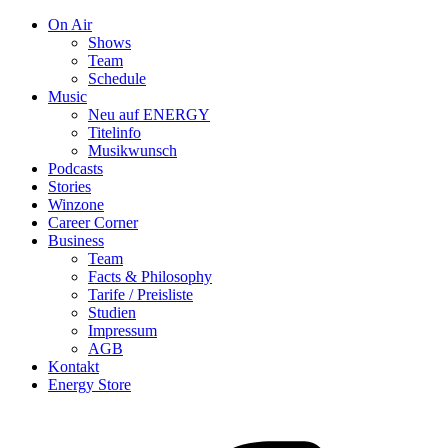
On Air
Shows
Team
Schedule
Music
Neu auf ENERGY
Titelinfo
Musikwunsch
Podcasts
Stories
Winzone
Career Corner
Business
Team
Facts & Philosophy
Tarife / Preisliste
Studien
Impressum
AGB
Kontakt
Energy Store