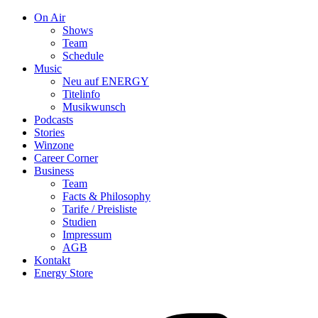
On Air
Shows
Team
Schedule
Music
Neu auf ENERGY
Titelinfo
Musikwunsch
Podcasts
Stories
Winzone
Career Corner
Business
Team
Facts & Philosophy
Tarife / Preisliste
Studien
Impressum
AGB
Kontakt
Energy Store