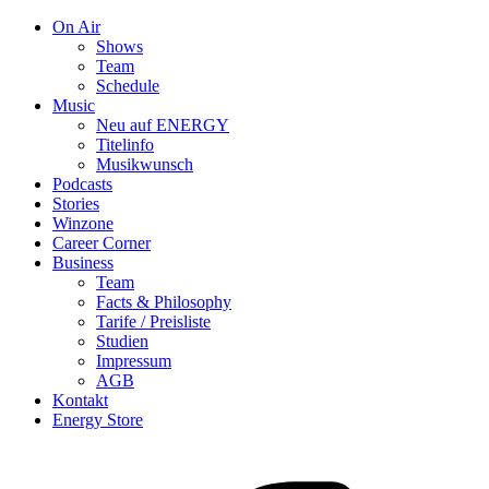
On Air
Shows
Team
Schedule
Music
Neu auf ENERGY
Titelinfo
Musikwunsch
Podcasts
Stories
Winzone
Career Corner
Business
Team
Facts & Philosophy
Tarife / Preisliste
Studien
Impressum
AGB
Kontakt
Energy Store