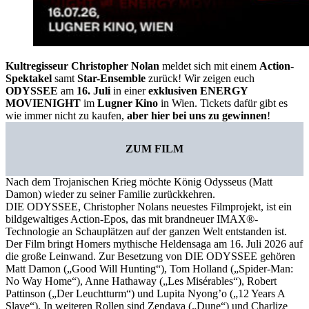
Kultregisseur Christopher Nolan
meldet sich mit einem
Action-
Spektakel
samt
Star-Ensemble
zurück! Wir zeigen euch
ODYSSEE
am
16. Juli
in einer
exklusiven ENERGY
MOVIENIGHT
im
Lugner Kino
in Wien. Tickets dafür gibt es
wie immer nicht zu kaufen,
aber hier bei uns zu gewinnen
!
ZUM FILM
Nach dem Trojanischen Krieg möchte König Odysseus (Matt
Damon) wieder zu seiner Familie zurückkehren.
DIE ODYSSEE, Christopher Nolans neuestes Filmprojekt, ist ein
bildgewaltiges Action-Epos, das mit brandneuer IMAX®-
Technologie an Schauplätzen auf der ganzen Welt entstanden ist.
Der Film bringt Homers mythische Heldensaga am 16. Juli 2026 auf
die große Leinwand. Zur Besetzung von DIE ODYSSEE gehören
Matt Damon („Good Will Hunting“), Tom Holland („Spider-Man:
No Way Home“), Anne Hathaway („Les Misérables“), Robert
Pattinson („Der Leuchtturm“) und Lupita Nyong’o („12 Years A
Slave“). In weiteren Rollen sind Zendaya („Dune“) und Charlize