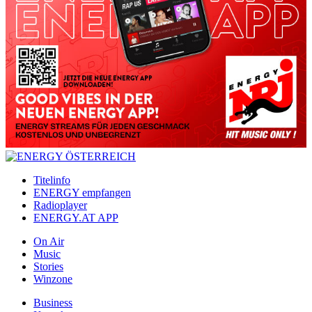
Titelinfo
ENERGY empfangen
Radioplayer
ENERGY.AT APP
On Air
Music
Stories
Winzone
Business