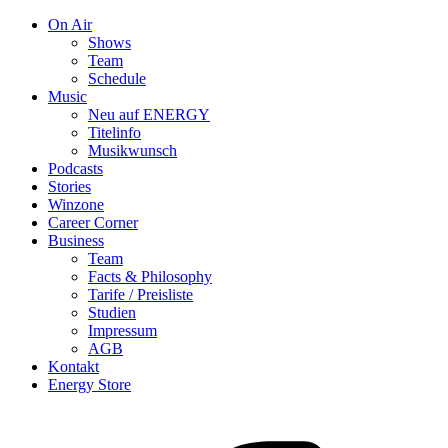
On Air
Shows
Team
Schedule
Music
Neu auf ENERGY
Titelinfo
Musikwunsch
Podcasts
Stories
Winzone
Career Corner
Business
Team
Facts & Philosophy
Tarife / Preisliste
Studien
Impressum
AGB
Kontakt
Energy Store