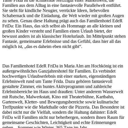
Tante Frida ist die schillernde Herzfigur einer Markenwelt, die
Familien aus dem Alltag in eine fantasievolle Parallelwelt entführt.
Sie steht für kindliche Neugier, verrückte Ideen, liebevollen
Schabernack und die Einladung, die Welt wieder mit großen Augen
zu sehen. Genau diese Haltung prägt auch das Familienhotel EdeR
FriDa: Ein Haus, das sich selbst als Hommage an alle kleinen und
großen Kinder versteht und Familien einen Urlaub bietet, der
bewusst anders ist als klassischer Hotelurlaub. Im Mittelpunkt stehen
Fantasie, gemeinsame Erlebnisse und das Gefühl, dass hier all das
möglich ist, „das es daheim eben nicht gibt“.
Das
Familienhotel EdeR FriDa in Maria Alm am Hochkönig
ist ein
außergewöhnliches Ganzjahreshotel für Familien. Es verbindet
hochwertiges Urlaubserlebnis mit einer starken, eigenständigen
Erlebniswelt rund um Tante Frida. Dazu gehören fantasievoll
gestaltete Zimmer, ein buntes Aktivprogramm und zahlreiche
Erlebnisbereiche im Haus und draußen: Unter anderem Wasserwelt
mit Rutsche, Malwerkstatt, Kino mit Theaterbühne, Kartbahn,
Gartenwelt, Kletter- und Bewegungsbereiche sowie kulinarische
Treffpunkte wie die Markthalle oder die Pizzeria. Das Besondere ist
dabei nicht nur die Vielfalt, sondern die Haltung dahinter: EdeR
FriDa will Familien nicht nur beherbergen, sondern ihnen Raum für
gemeinsame Geschichten, Leichtigkeit und echte Erinnerungen
geben – Sommer wie Winter, 365 Tage im Jahr.