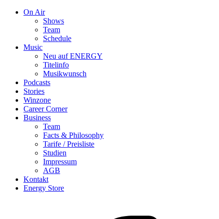
On Air
Shows
Team
Schedule
Music
Neu auf ENERGY
Titelinfo
Musikwunsch
Podcasts
Stories
Winzone
Career Corner
Business
Team
Facts & Philosophy
Tarife / Preisliste
Studien
Impressum
AGB
Kontakt
Energy Store