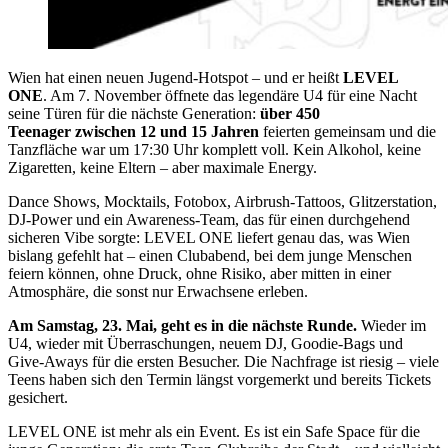
Wien hat einen neuen Jugend-Hotspot – und er heißt
LEVEL
ONE
. Am 7. November öffnete das legendäre U4 für eine Nacht
seine Türen für die nächste Generation:
über 450
Teenager zwischen 12 und 15 Jahren
feierten gemeinsam und die
Tanzfläche war
um 17:30 Uhr
komplett voll. Kein Alkohol, keine
Zigaretten, keine Eltern – aber maximale Energy.
Dance Shows, Mocktails, Fotobox, Airbrush-Tattoos, Glitzerstation,
DJ-Power und ein Awareness-Team, das für einen durchgehend
sicheren Vibe sorgte: LEVEL ONE liefert genau das, was Wien
bislang gefehlt hat – einen Clubabend, bei dem junge Menschen
feiern können, ohne Druck, ohne Risiko, aber mitten in einer
Atmosphäre, die sonst nur Erwachsene erleben.
Am Samstag, 23. Mai, geht es in die nächste Runde.
Wieder im
U4, wieder mit Überraschungen, neuem DJ, Goodie-Bags und
Give-Aways für die ersten Besucher. Die Nachfrage ist riesig – viele
Teens haben sich den Termin längst vorgemerkt und bereits Tickets
gesichert.
LEVEL ONE ist mehr als ein Event. Es ist ein Safe Space für die