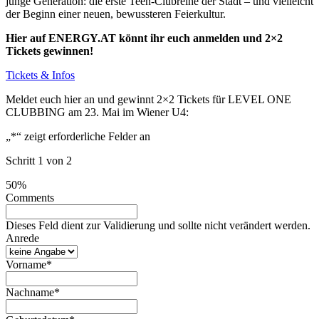
junge Generation: die erste Teen-Clubreihe der Stadt – und vielleicht
der Beginn einer neuen, bewussteren Feierkultur.
Hier auf ENERGY.AT könnt ihr euch anmelden und 2×2
Tickets gewinnen!
Tickets & Infos
Meldet euch hier an und gewinnt 2×2 Tickets für LEVEL ONE
CLUBBING am 23. Mai im Wiener U4:
„
*
“ zeigt erforderliche Felder an
Schritt
1
von
2
50%
Comments
Dieses Feld dient zur Validierung und sollte nicht verändert werden.
Anrede
Vorname
*
Nachname
*