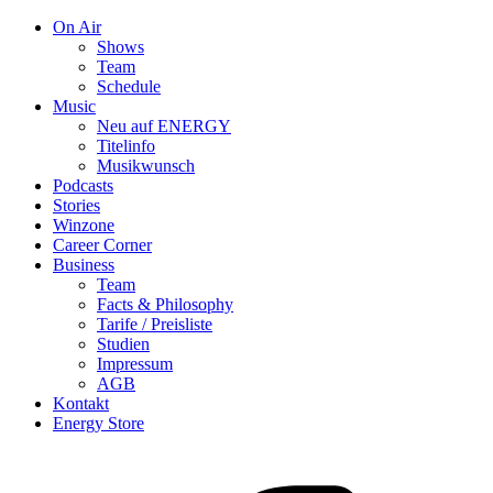
On Air
Shows
Team
Schedule
Music
Neu auf ENERGY
Titelinfo
Musikwunsch
Podcasts
Stories
Winzone
Career Corner
Business
Team
Facts & Philosophy
Tarife / Preisliste
Studien
Impressum
AGB
Kontakt
Energy Store