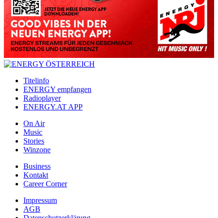
Titelinfo
ENERGY empfangen
Radioplayer
ENERGY.AT APP
On Air
Music
Stories
Winzone
Business
Kontakt
Career Corner
Impressum
AGB
Datenschutzerklärung