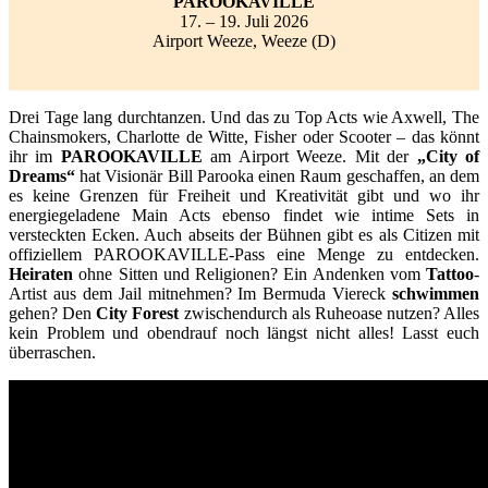
PAROOKAVILLE
17. – 19. Juli 2026
Airport Weeze, Weeze (D)
Drei Tage lang durchtanzen. Und das zu Top Acts wie Axwell, The
Chainsmokers, Charlotte de Witte, Fisher oder Scooter – das könnt
ihr im
PAROOKAVILLE
am Airport Weeze. Mit der
„City of
Dreams“
hat Visionär Bill Parooka einen Raum geschaffen, an dem
es keine Grenzen für Freiheit und Kreativität gibt und wo ihr
energiegeladene Main Acts ebenso findet wie intime Sets in
versteckten Ecken. Auch abseits der Bühnen gibt es als Citizen mit
offiziellem PAROOKAVILLE-Pass eine Menge zu entdecken.
Heiraten
ohne Sitten und Religionen? Ein Andenken vom
Tattoo
-
Artist aus dem Jail mitnehmen? Im Bermuda Viereck
schwimmen
gehen? Den
City Forest
zwischendurch als Ruheoase nutzen? Alles
kein Problem und obendrauf noch längst nicht alles! Lasst euch
überraschen.