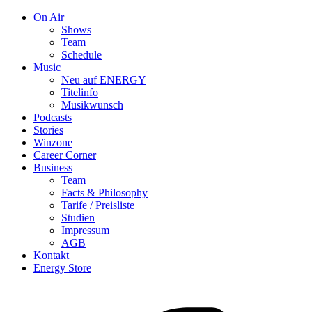
On Air
Shows
Team
Schedule
Music
Neu auf ENERGY
Titelinfo
Musikwunsch
Podcasts
Stories
Winzone
Career Corner
Business
Team
Facts & Philosophy
Tarife / Preisliste
Studien
Impressum
AGB
Kontakt
Energy Store