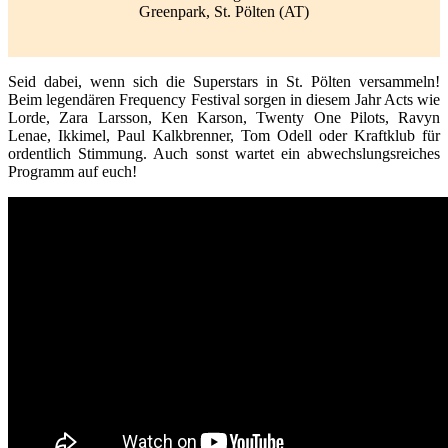
Greenpark, St. Pölten (AT)
Seid dabei, wenn sich die Superstars in St. Pölten versammeln!
Beim legendären Frequency Festival sorgen in diesem Jahr Acts wie
Lorde, Zara Larsson, Ken Karson, Twenty One Pilots, Ravyn
Lenae, Ikkimel, Paul Kalkbrenner, Tom Odell oder Kraftklub für
ordentlich Stimmung. Auch sonst wartet ein abwechslungsreiches
Programm auf euch!