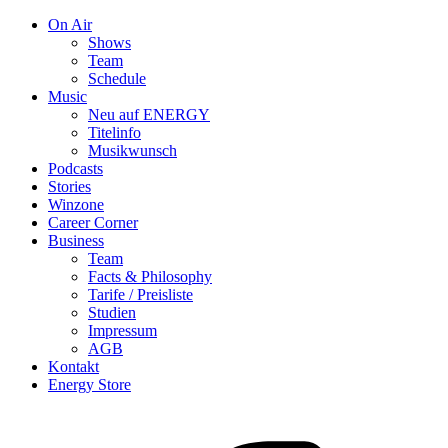
On Air
Shows
Team
Schedule
Music
Neu auf ENERGY
Titelinfo
Musikwunsch
Podcasts
Stories
Winzone
Career Corner
Business
Team
Facts & Philosophy
Tarife / Preisliste
Studien
Impressum
AGB
Kontakt
Energy Store