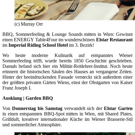
(c) Murray Orr
BBQ, Sommerfeeling & Lounge Sounds mitten in Wien: Gewinnt
einen ENERGY Table4Four im wunderschönen
Elstar Restaurant
im
Imperial Riding School Hotel
im 3. Bezirk!
Wo heute moderne Kulinarik auf entspanntes Wiener
Sommerfeeling trifft, wurde bereits 1850 Geschichte geschrieben.
Damals befand sich hier ein Militär-Reitlehrer-Institut. Noch heute
erinnern die historischen Säulen des Hauses an vergangene Zeiten.
Hinter der beeindruckenden Fassade versteckt sich außerdem einer
der größten privaten Gärten Wiens, einst der Obstgarten von Kaiser
Franz Joseph I.
Ausklang | Garden BBQ
Von
Donnerstag bis Samstag
verwandelt sich der
Elstar Garten
in einen entspannten BBQ-Spot mitten in Wien, mit Shared Plates,
Grillduft, kreativer internationaler Küche im Wiener Brasserie-Stil
und sommerlicher Atmosphäre.