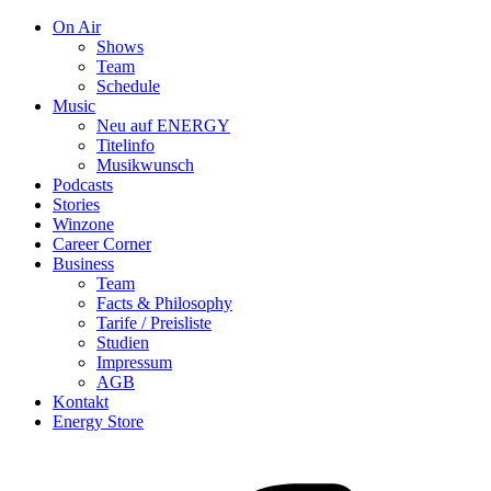
On Air
Shows
Team
Schedule
Music
Neu auf ENERGY
Titelinfo
Musikwunsch
Podcasts
Stories
Winzone
Career Corner
Business
Team
Facts & Philosophy
Tarife / Preisliste
Studien
Impressum
AGB
Kontakt
Energy Store