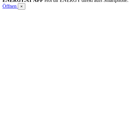
ENERGY.AT APP
Hol dir ENERGY direkt aufs Smartphone.
Öffnen
×