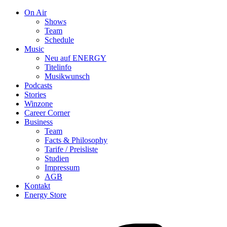
On Air
Shows
Team
Schedule
Music
Neu auf ENERGY
Titelinfo
Musikwunsch
Podcasts
Stories
Winzone
Career Corner
Business
Team
Facts & Philosophy
Tarife / Preisliste
Studien
Impressum
AGB
Kontakt
Energy Store