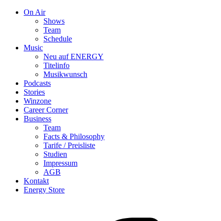
On Air
Shows
Team
Schedule
Music
Neu auf ENERGY
Titelinfo
Musikwunsch
Podcasts
Stories
Winzone
Career Corner
Business
Team
Facts & Philosophy
Tarife / Preisliste
Studien
Impressum
AGB
Kontakt
Energy Store