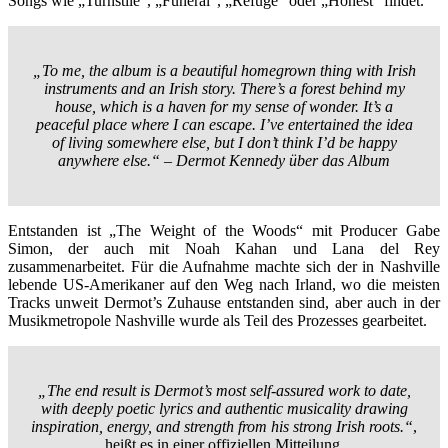
Songs wie „Turnstile“, „Funeral“, „Refuge“ oder „Honest“ findet.
„To me, the album is a beautiful homegrown thing with Irish
instruments and an Irish story. There’s a forest behind my
house, which is a haven for my sense of wonder. It’s a
peaceful place where I can escape. I’ve entertained the idea
of living somewhere else, but I don’t think I’d be happy
anywhere else.“ – Dermot Kennedy über das Album
Entstanden ist „The Weight of the Woods“ mit Producer Gabe
Simon, der auch mit Noah Kahan und Lana del Rey
zusammenarbeitet. Für die Aufnahme machte sich der in Nashville
lebende US-Amerikaner auf den Weg nach Irland, wo die meisten
Tracks unweit Dermot’s Zuhause entstanden sind, aber auch in der
Musikmetropole Nashville wurde als Teil des Prozesses gearbeitet.
„The end result is Dermot’s most self-assured work to date,
with deeply poetic lyrics and authentic musicality drawing
inspiration, energy, and strength from his strong Irish roots.“
,
heißt es in einer offiziellen Mitteilung.