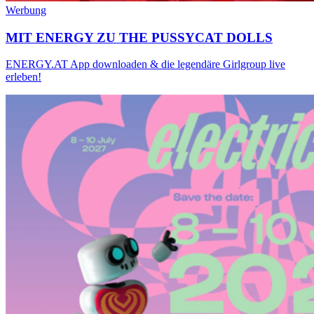
Werbung
MIT ENERGY ZU THE PUSSYCAT DOLLS
ENERGY.AT App downloaden & die legendäre Girlgroup live
erleben!