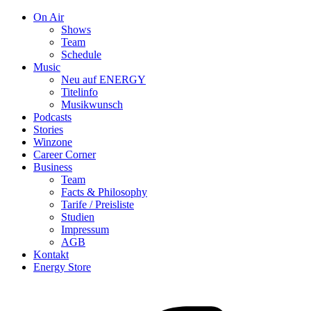
On Air
Shows
Team
Schedule
Music
Neu auf ENERGY
Titelinfo
Musikwunsch
Podcasts
Stories
Winzone
Career Corner
Business
Team
Facts & Philosophy
Tarife / Preisliste
Studien
Impressum
AGB
Kontakt
Energy Store